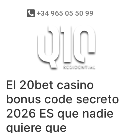
+34 965 05 50 99
El 20bet casino
bonus code secreto
2026 ES que nadie
quiere que