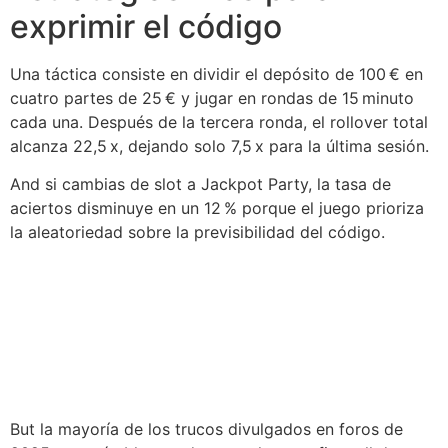
exprimir el código
Una táctica consiste en dividir el depósito de 100 € en
cuatro partes de 25 € y jugar en rondas de 15 minuto
cada una. Después de la tercera ronda, el rollover total
alcanza 22,5 x, dejando solo 7,5 x para la última sesión.
And si cambias de slot a Jackpot Party, la tasa de
aciertos disminuye en un 12 % porque el juego prioriza
la aleatoriedad sobre la previsibilidad del código.
Juegos de casino gratis tragamonedas guru: la cruda
realidad detrás del brillo
mega casino deposita 1€ consigue 100 free spins ES: la
trampa del centavo
Mini ruleta en el móvil: la cruda realidad de jugar mini
ruleta celular sin ilusiones
But la mayoría de los trucos divulgados en foros de