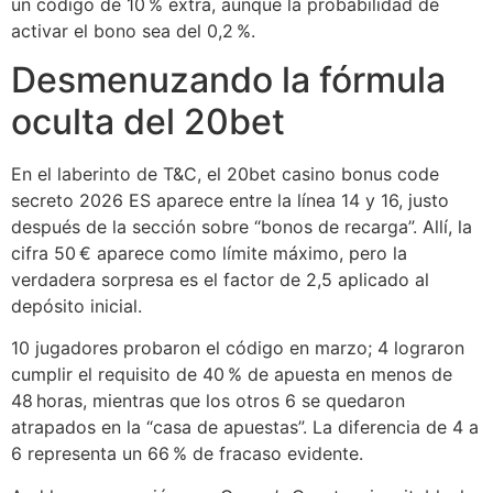
un código de 10 % extra, aunque la probabilidad de
activar el bono sea del 0,2 %.
Desmenuzando la fórmula
oculta del 20bet
En el laberinto de T&C, el 20bet casino bonus code
secreto 2026 ES aparece entre la línea 14 y 16, justo
después de la sección sobre “bonos de recarga”. Allí, la
cifra 50 € aparece como límite máximo, pero la
verdadera sorpresa es el factor de 2,5 aplicado al
depósito inicial.
10 jugadores probaron el código en marzo; 4 lograron
cumplir el requisito de 40 % de apuesta en menos de
48 horas, mientras que los otros 6 se quedaron
atrapados en la “casa de apuestas”. La diferencia de 4 a
6 representa un 66 % de fracaso evidente.