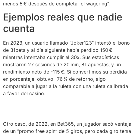
menos 5 € después de completar el wagering”.
Ejemplos reales que nadie
cuenta
En 2023, un usuario llamado “Joker123” intentó el bono
de 31bets y al día siguiente había perdido 150 €
mientras intentaba cumplir el 30x. Sus estadísticas
mostraron 27 sesiones de 20 min, 81 apuestas, y un
rendimiento neto de -115 €. Si convertimos su pérdida
en porcentaje, obtuvo -76 % de retorno, algo
comparable a jugar a la ruleta con una ruleta calibrada
a favor del casino.
El reto de jugar blackjack americano celular sin caer en
la propaganda de “VIP”
Otro caso, de 2022, en Bet365, un jugador sacó ventaja
de un “promo free spin” de 5 giros, pero cada giro tenía