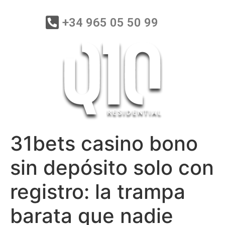
+34 965 05 50 99
31bets casino bono
sin depósito solo con
registro: la trampa
barata que nadie