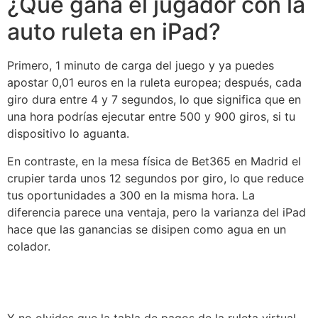
¿Qué gana el jugador con la
auto ruleta en iPad?
Primero, 1 minuto de carga del juego y ya puedes
apostar 0,01 euros en la ruleta europea; después, cada
giro dura entre 4 y 7 segundos, lo que significa que en
una hora podrías ejecutar entre 500 y 900 giros, si tu
dispositivo lo aguanta.
En contraste, en la mesa física de Bet365 en Madrid el
crupier tarda unos 12 segundos por giro, lo que reduce
tus oportunidades a 300 en la misma hora. La
diferencia parece una ventaja, pero la varianza del iPad
hace que las ganancias se disipen como agua en un
colador.
Video poker online celular: la cruda realidad de apostar
en la palma de la mano
Y no olvides que la tabla de pagos de la ruleta virtual