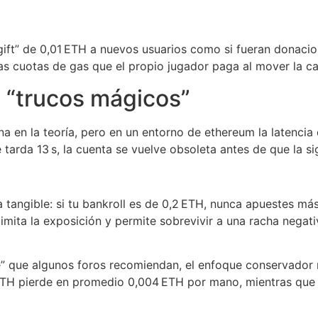
ift” de 0,01 ETH a nuevos usuarios como si fueran donacion
 las cuotas de gas que el propio jugador paga al mover la c
n “trucos mágicos”
na en la teoría, pero en un entorno de ethereum la latencia
tarda 13 s, la cuenta se vuelve obsoleta antes de que la sig
Real España: La Trampa del “Regalo” que No Existe
a tangible: si tu bankroll es de 0,2 ETH, nunca apuestes má
imita la exposición y permite sobrevivir a una racha negat
” que algunos foros recomiendan, el enfoque conservador 
TH pierde en promedio 0,004 ETH por mano, mientras que 