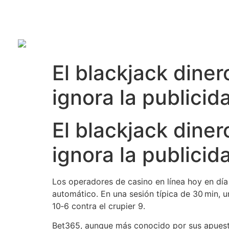
El blackjack dine
ignora la publicid
El blackjack dine
ignora la publicid
Los operadores de casino en línea hoy en dí
automático. En una sesión típica de 30 min,
10‑6 contra el crupier 9.
Bet365, aunque más conocido por sus apuesta