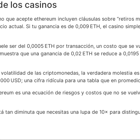
de los casinos
o que acepte ethereum incluyen cláusulas sobre “retiros mí
cio actual. Si tu ganancia es de 0,009 ETH, el casino simple
uele ser del 0,0005 ETH por transacción, un costo que se v
o muestra que una ganancia de 0,02 ETH se reduce a 0,0195
volatilidad de las criptomonedas, la verdadera molestia es 
.000 USD; una cifra ridícula para una tabla que en promedio 
thereum es una ecuación de riesgos y costos que no se vuelv
tá tan diminuta que necesitas una lupa de 10× para distingui
brillo digital