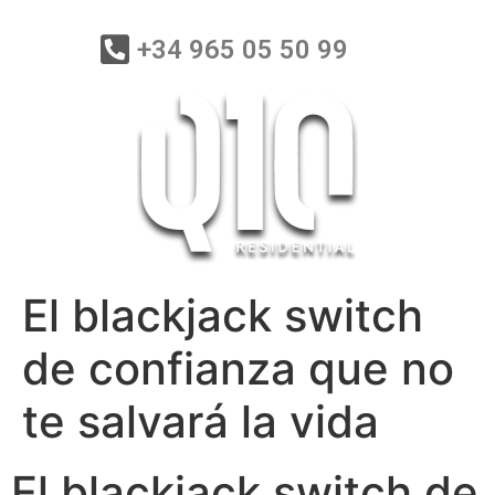
+34 965 05 50 99
El blackjack switch
de confianza que no
te salvará la vida
El blackjack switch de