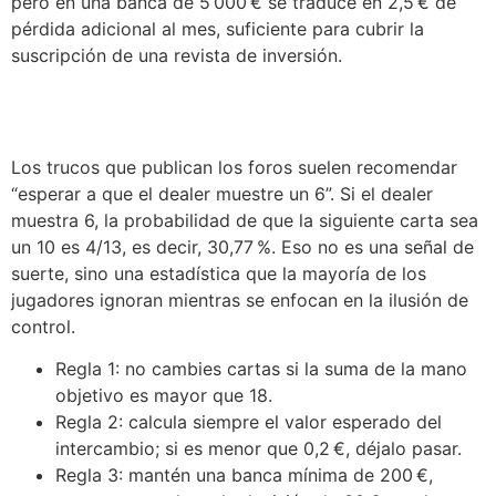
pero en una banca de 5 000 € se traduce en 2,5 € de
pérdida adicional al mes, suficiente para cubrir la
suscripción de una revista de inversión.
El reto de jugar blackjack americano celular sin caer en
la propaganda de “VIP”
Los trucos que publican los foros suelen recomendar
“esperar a que el dealer muestre un 6”. Si el dealer
muestra 6, la probabilidad de que la siguiente carta sea
un 10 es 4/13, es decir, 30,77 %. Eso no es una señal de
suerte, sino una estadística que la mayoría de los
jugadores ignoran mientras se enfocan en la ilusión de
control.
Regla 1: no cambies cartas si la suma de la mano
objetivo es mayor que 18.
Regla 2: calcula siempre el valor esperado del
intercambio; si es menor que 0,2 €, déjalo pasar.
Regla 3: mantén una banca mínima de 200 €,