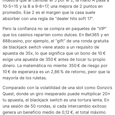
muestra que al cambiar el 5 por el 2, la mano A pasa a
10‑5=15 y la B a 9‑8=17, una mejora de 2 puntos en
promedio. Ese 2 es el margen que la casa suele
absorber con una regla de “dealer hits soft 17”.
Pero la confianza no se compra en paquetes de “VIP”
que los casinos reparten como dulces. En Bet365 y en
888casino, por ejemplo, el “gift” de una ronda gratuita
de blackjack switch viene atado a un requisito de
apuesta de 35x, lo que significa que un bono de 10 €
exige una apuesta de 350 € antes de tocar tu propio
dinero. La matemática no miente: 350 € de riesgo por
10 € de esperanza es un 2,86 % de retorno, peor que la
mayoría de los ruletas.
Comparado con la volatilidad de una slot como Gonzo’s
Quest, donde un giro inesperado puede multiplicar 20×
tu apuesta, el blackjack switch es una tortura lenta. En
una sesión de 50 rondas, si cada intercambio exitoso
genera un beneficio medio de 0,12 €, el total máximo