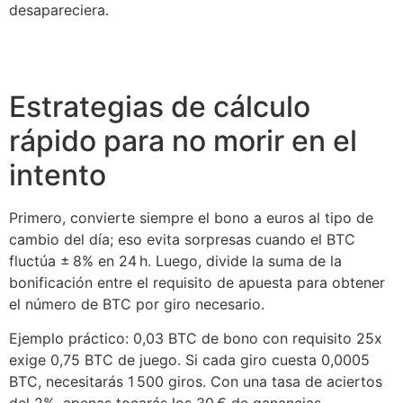
desapareciera.
Casinos online certificado 2026: la cruda realidad que
nadie te cuenta
Estrategias de cálculo
rápido para no morir en el
intento
Primero, convierte siempre el bono a euros al tipo de
cambio del día; eso evita sorpresas cuando el BTC
fluctúa ± 8% en 24 h. Luego, divide la suma de la
bonificación entre el requisito de apuesta para obtener
el número de BTC por giro necesario.
Ejemplo práctico: 0,03 BTC de bono con requisito 25x
exige 0,75 BTC de juego. Si cada giro cuesta 0,0005
BTC, necesitarás 1 500 giros. Con una tasa de aciertos