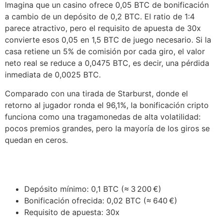
Imagina que un casino ofrece 0,05 BTC de bonificación
a cambio de un depósito de 0,2 BTC. El ratio de 1:4
parece atractivo, pero el requisito de apuesta de 30x
convierte esos 0,05 en 1,5 BTC de juego necesario. Si la
casa retiene un 5% de comisión por cada giro, el valor
neto real se reduce a 0,0475 BTC, es decir, una pérdida
inmediata de 0,0025 BTC.
Comparado con una tirada de Starburst, donde el
retorno al jugador ronda el 96,1%, la bonificación cripto
funciona como una tragamonedas de alta volatilidad:
pocos premios grandes, pero la mayoría de los giros se
quedan en ceros.
Lightning Dice con PayPal: La cruda realidad detrás del
flash de la suerte
Depósito mínimo: 0,1 BTC (≈ 3 200 €)
Bonificación ofrecida: 0,02 BTC (≈ 640 €)
Requisito de apuesta: 30x