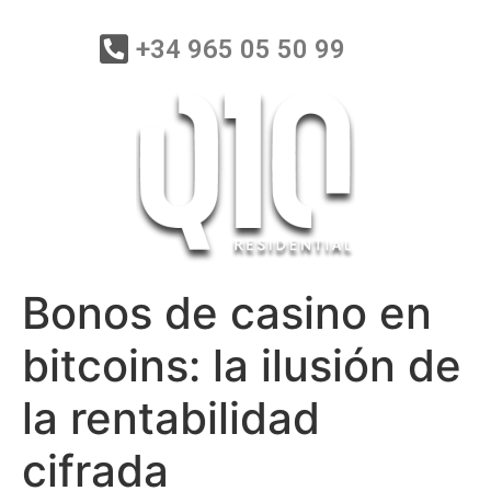
+34 965 05 50 99
Bonos de casino en
bitcoins: la ilusión de
la rentabilidad
cifrada