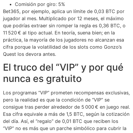
Comisión por giro: 5%
Bet365, por ejemplo, aplica un límite de 0,03 BTC por
jugador al mes. Multiplicado por 12 meses, el máximo
que podrías extraer sin romper la regla es 0,36 BTC, o
11 520 € al tipo actual. En teoría, suena bien; en la
práctica, la mayoría de los jugadores no alcanzan esa
cifra porque la volatilidad de los slots como Gonzo’s
Quest los devora antes.
El truco del “VIP” y por qué
nunca es gratuito
Los programas “VIP” prometen recompensas exclusivas,
pero la realidad es que la condición de “VIP” se
consigue tras perder alrededor de 5 000 € en juego real.
Esa cifra equivale a más de 1,5 BTC, según la cotización
del día. Así, el “regalo” de 0,01 BTC que reciben los
“VIP” no es más que un parche simbólico para cubrir la