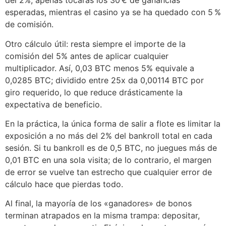
del 2%, apenas tocarás los 30 € de ganancias
esperadas, mientras el casino ya se ha quedado con 5 %
de comisión.
Otro cálculo útil: resta siempre el importe de la
comisión del 5% antes de aplicar cualquier
multiplicador. Así, 0,03 BTC menos 5% equivale a
0,0285 BTC; dividido entre 25x da 0,00114 BTC por
giro requerido, lo que reduce drásticamente la
expectativa de beneficio.
En la práctica, la única forma de salir a flote es limitar la
exposición a no más del 2% del bankroll total en cada
sesión. Si tu bankroll es de 0,5 BTC, no juegues más de
0,01 BTC en una sola visita; de lo contrario, el margen
de error se vuelve tan estrecho que cualquier error de
cálculo hace que pierdas todo.
Al final, la mayoría de los «ganadores» de bonos
terminan atrapados en la misma trampa: depositar,