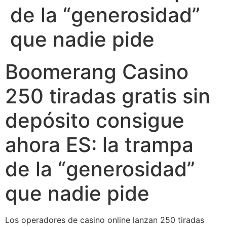
de la “generosidad”
que nadie pide
Boomerang Casino
250 tiradas gratis sin
depósito consigue
ahora ES: la trampa
de la “generosidad”
que nadie pide
Los operadores de casino online lanzan 250 tiradas