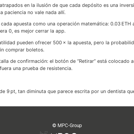
atrapados en la ilusión de que cada depósito es una inver
a paciencia no vale nada allí.
ar cada apuesta como una operación matemática: 0.03 ETH a
ra 0, es mejor cerrar la app.
latilidad pueden ofrecer 500 × la apuesta, pero la probabili
sin comprar boletos.
lla de confirmación: el botón de “Retirar” está colocado a
 fuera una prueba de resistencia.
ruda matemática detrás del brillo
de 9 pt, tan diminuta que parece escrita por un dentista que
© MPC-Group