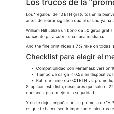
Los trucos de la “pro
Los “regalos” de 10 ETH gratuitos en la bienv
antes de retirar significa que el casino ya ha
William Hill utiliza un bono de 50 giros grat
suficiente para cubrir una cena mediana.
And the fine print hides a 7 % rake on todas
Checklist para elegir el m
Compatibilidad con Metamask versión 10
Tiempo de carga < 0.5 s en dispositivos 
Retiro mínimo de 0.01 ETH vs. promedio
Si aplicas esta lista, descubres que solo el 2
opciones, pero mejora la seguridad.
Y no te dejes engañar por la promesa de “VIP”;
es que te hacen sentir importante mientras t