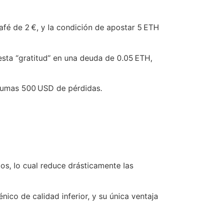
afé de 2 €, y la condición de apostar 5 ETH
uesta “gratitud” en una deuda de 0.05 ETH,
 sumas 500 USD de pérdidas.
ios, lo cual reduce drásticamente las
nico de calidad inferior, y su única ventaja