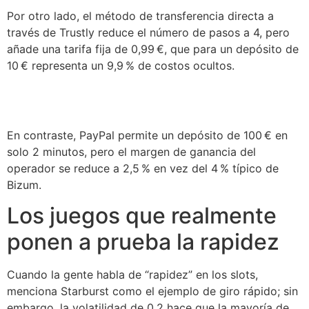
Por otro lado, el método de transferencia directa a
través de Trustly reduce el número de pasos a 4, pero
añade una tarifa fija de 0,99 €, que para un depósito de
10 € representa un 9,9 % de costos ocultos.
El blackjack online ipad: la cruda realidad detrás del
brillo de la pantalla
En contraste, PayPal permite un depósito de 100 € en
solo 2 minutos, pero el margen de ganancia del
operador se reduce a 2,5 % en vez del 4 % típico de
Bizum.
Los juegos que realmente
ponen a prueba la rapidez
Cuando la gente habla de “rapidez” en los slots,
menciona Starburst como el ejemplo de giro rápido; sin
embargo, la volatilidad de 0,2 hace que la mayoría de