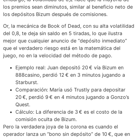
los premios sean diminutos, similar al beneficio neto de
los depósitos Bizum después de comisiones.
Or, la mecánica de Book of Dead, con su alta volatilidad
del 0,8, te deja sin saldo en 5 tiradas, lo que ilustra
mejor que cualquier anuncio de “depósito inmediato”
que el verdadero riesgo está en la matemática del
juego, no en la velocidad del método de pago.
Ejemplo real: Juan depositó 20 € vía Bizum en
888casino, perdió 12 € en 3 minutos jugando a
Starburst.
Comparación: María usó Trustly para depositar
20 €, perdió 9 € en 4 minutos jugando a Gonzo’s
Quest.
Cálculo: La diferencia de 3 € es el costo de la
comisión oculta de Bizum.
Pero la verdadera joya de la corona es cuando el
operador lanza un “bono sin depósito” de 10 €, que en