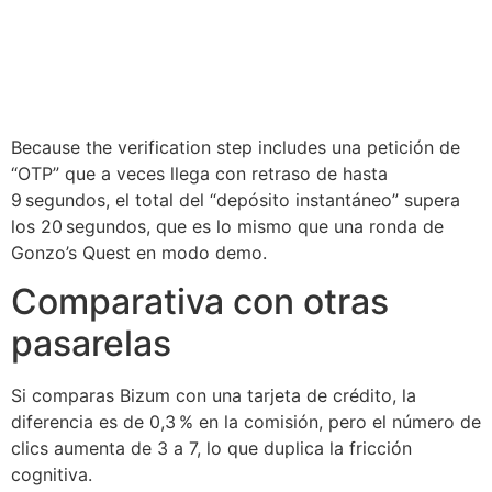
de ser una novedad y se vuelve una trampa de
nostalgia
El casino que acepta cripto y que no te hará sentir
como un magnate del futuro
Because the verification step includes una petición de
“OTP” que a veces llega con retraso de hasta
9 segundos, el total del “depósito instantáneo” supera
los 20 segundos, que es lo mismo que una ronda de
Gonzo’s Quest en modo demo.
Comparativa con otras
pasarelas
Si comparas Bizum con una tarjeta de crédito, la
diferencia es de 0,3 % en la comisión, pero el número de
clics aumenta de 3 a 7, lo que duplica la fricción
cognitiva.