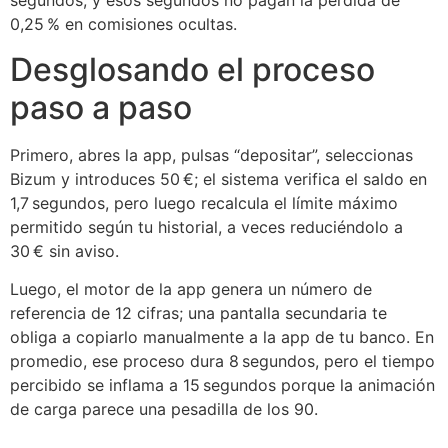
segundos, y esos segundos no pagan la pérdida de
0,25 % en comisiones ocultas.
Desglosando el proceso
paso a paso
Primero, abres la app, pulsas “depositar”, seleccionas
Bizum y introduces 50 €; el sistema verifica el saldo en
1,7 segundos, pero luego recalcula el límite máximo
permitido según tu historial, a veces reduciéndolo a
30 € sin aviso.
Luego, el motor de la app genera un número de
referencia de 12 cifras; una pantalla secundaria te
obliga a copiarlo manualmente a la app de tu banco. En
promedio, ese proceso dura 8 segundos, pero el tiempo
percibido se inflama a 15 segundos porque la animación
de carga parece una pesadilla de los 90.
Jugar juegos de casino gratis tragamonedas viejas deja