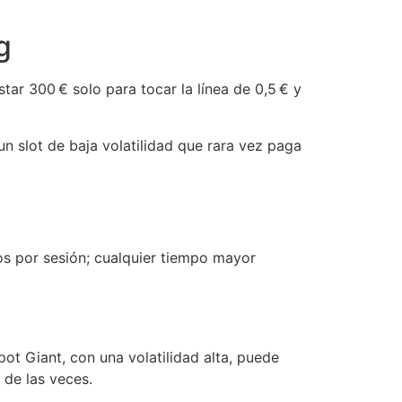
g
ar 300 € solo para tocar la línea de 0,5 € y
un slot de baja volatilidad que rara vez paga
tos por sesión; cualquier tiempo mayor
t Giant, con una volatilidad alta, puede
 de las veces.