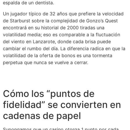
espalda de un dentista.
Un jugador típico de 32 años que prefiere la velocidad
de Starburst sobre la complejidad de Gonzo’s Quest
encontrará en su historial de 2000 tiradas una
volatilidad media; eso es comparable a la fluctuación
del viento en Lanzarote, donde cada brisa puede
cambiar el rumbo del día. La diferencia radica en que la
volatilidad de la oferta de bonos es una tormenta
perpetua que nunca se vuelve a cerrar.
Los casinos depósito con tarjeta de crédito son un
truco de mercaderes con 3% de margen oculto
Cómo los “puntos de
fidelidad” se convierten en
cadenas de papel
Supongamos que un casino otorga 1 punto por cada