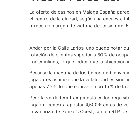
La oferta de casinos en Málaga España parece
el centro de la ciudad, según una encuesta i
ofrece un margen de victoria del casino del 5 
Infifty Casino Hoy Free Spins Consigue al In
Andar por la Calle Larios, uno puede notar qu
rotación de clientes superior a 80 % de ocu
Torremolinos, lo que indica que la ubicación i
Because la mayoría de los bonos de bienvenid
jugadores asumen que la volatilidad es simila
apenas 7,5 €, lo que equivale a un 15 % de la 
Pero la verdadera trampa está en los requisit
jugador necesita apostar 4,500 € antes de ve
la varianza de Gonzo’s Quest, con un RTP de 
Los mejores casinos online Asturias: la cruda