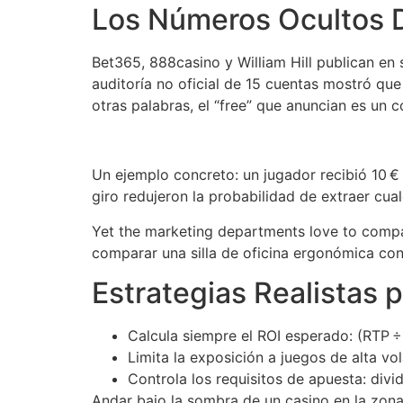
Los Números Ocultos D
Bet365, 888casino y William Hill publican en
auditoría no oficial de 15 cuentas mostró que 
otras palabras, el “free” que anuncian es un
Jugar nuevas tragamonedas 2026: el engaño 
Un ejemplo concreto: un jugador recibió 10 € 
giro redujeron la probabilidad de extraer cual
Yet the marketing departments love to compar
comparar una silla de oficina ergonómica con u
Estrategias Realistas 
Calcula siempre el ROI esperado: (RTP ÷ 
Limita la exposición a juegos de alta vol
Controla los requisitos de apuesta: div
Andar bajo la sombra de un casino en la zona