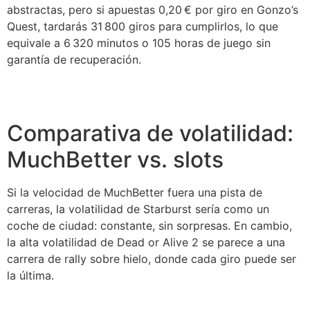
abstractas, pero si apuestas 0,20 € por giro en Gonzo’s
Quest, tardarás 31 800 giros para cumplirlos, lo que
equivale a 6 320 minutos o 105 horas de juego sin
garantía de recuperación.
Baccarat Dinero Real Halcash: El Truco Duro que Nadie
Te Vende Como “VIP”
Comparativa de volatilidad:
MuchBetter vs. slots
Si la velocidad de MuchBetter fuera una pista de
carreras, la volatilidad de Starburst sería como un
coche de ciudad: constante, sin sorpresas. En cambio,
la alta volatilidad de Dead or Alive 2 se parece a una
carrera de rally sobre hielo, donde cada giro puede ser
la última.
Casino Sol de Mallorca: El Desastre de la Publicidad