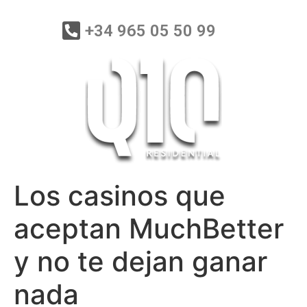
+34 965 05 50 99
Los casinos que
aceptan MuchBetter
y no te dejan ganar
nada