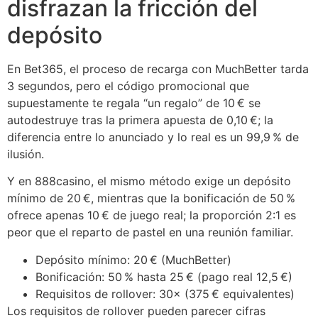
disfrazan la fricción del
depósito
En Bet365, el proceso de recarga con MuchBetter tarda
3 segundos, pero el código promocional que
supuestamente te regala “un regalo” de 10 € se
autodestruye tras la primera apuesta de 0,10 €; la
diferencia entre lo anunciado y lo real es un 99,9 % de
ilusión.
Y en 888casino, el mismo método exige un depósito
mínimo de 20 €, mientras que la bonificación de 50 %
ofrece apenas 10 € de juego real; la proporción 2:1 es
peor que el reparto de pastel en una reunión familiar.
Depósito mínimo: 20 € (MuchBetter)
Bonificación: 50 % hasta 25 € (pago real 12,5 €)
Requisitos de rollover: 30× (375 € equivalentes)
Los requisitos de rollover pueden parecer cifras