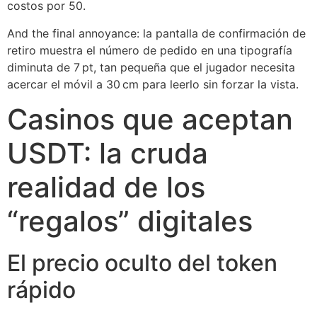
costos por 50.
And the final annoyance: la pantalla de confirmación de
retiro muestra el número de pedido en una tipografía
diminuta de 7 pt, tan pequeña que el jugador necesita
acercar el móvil a 30 cm para leerlo sin forzar la vista.
Casinos que aceptan
USDT: la cruda
realidad de los
“regalos” digitales
El precio oculto del token
rápido