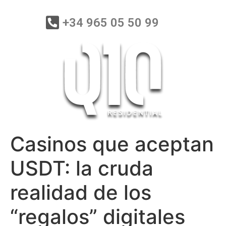
+34 965 05 50 99
Casinos que aceptan
USDT: la cruda
realidad de los
“regalos” digitales