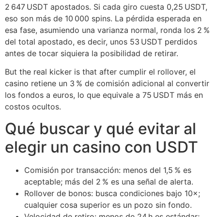
2 647 USDT apostados. Si cada giro cuesta 0,25 USDT,
eso son más de 10 000 spins. La pérdida esperada en
esa fase, asumiendo una varianza normal, ronda los 2 %
del total apostado, es decir, unos 53 USDT perdidos
antes de tocar siquiera la posibilidad de retirar.
But the real kicker is that after cumplir el rollover, el
casino retiene un 3 % de comisión adicional al convertir
los fondos a euros, lo que equivale a 75 USDT más en
costos ocultos.
Qué buscar y qué evitar al
elegir un casino con USDT
Comisión por transacción: menos del 1,5 % es
aceptable; más del 2 % es una señal de alerta.
Rollover de bonos: busca condiciones bajo 10×;
cualquier cosa superior es un pozo sin fondo.
Velocidad de retiro: menos de 24 h es estándar;