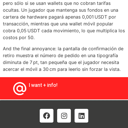
pero sólo si se usan wallets que no cobran tarifas
ocultas. Un jugador que mantenga sus fondos en una
cartera de hardware pagará apenas 0,001 USDT por
transacción, mientras que una wallet móvil popular
cobra 0,05 USDT cada movimiento, lo que multiplica los
costos por 50.
And the final annoyance: la pantalla de confirmación de
retiro muestra el número de pedido en una tipografía
diminuta de 7 pt, tan pequeña que el jugador necesita
acercar el móvil a 30 cm para leerlo sin forzar la vista.
I want + info!