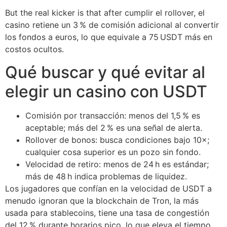
But the real kicker is that after cumplir el rollover, el
casino retiene un 3 % de comisión adicional al convertir
los fondos a euros, lo que equivale a 75 USDT más en
costos ocultos.
Qué buscar y qué evitar al
elegir un casino con USDT
Comisión por transacción: menos del 1,5 % es
aceptable; más del 2 % es una señal de alerta.
Rollover de bonos: busca condiciones bajo 10×;
cualquier cosa superior es un pozo sin fondo.
Velocidad de retiro: menos de 24 h es estándar;
más de 48 h indica problemas de liquidez.
Los jugadores que confían en la velocidad de USDT a
menudo ignoran que la blockchain de Tron, la más
usada para stablecoins, tiene una tasa de congestión
del 12 % durante horarios pico, lo que eleva el tiempo