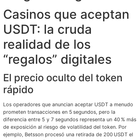
Casinos que aceptan
USDT: la cruda
realidad de los
“regalos” digitales
El precio oculto del token
rápido
Los operadores que anuncian aceptar USDT a menudo
prometen transacciones en 5 segundos, pero la
diferencia entre 5 y 7 segundos representa un 40 % más
de exposición al riesgo de volatilidad del token. Por
ejemplo, Betsson procesó una retirada de 200 USDT el