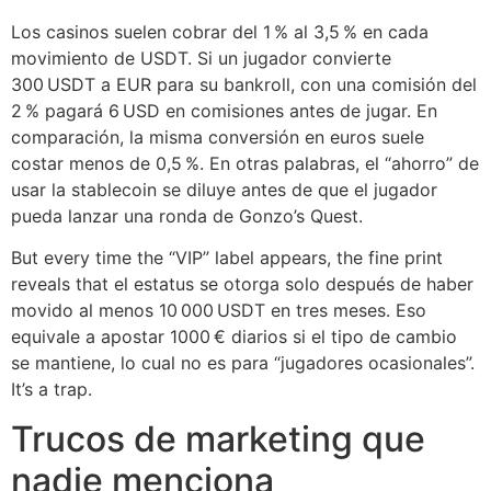
Los casinos suelen cobrar del 1 % al 3,5 % en cada
movimiento de USDT. Si un jugador convierte
300 USDT a EUR para su bankroll, con una comisión del
2 % pagará 6 USD en comisiones antes de jugar. En
comparación, la misma conversión en euros suele
costar menos de 0,5 %. En otras palabras, el “ahorro” de
usar la stablecoin se diluye antes de que el jugador
pueda lanzar una ronda de Gonzo’s Quest.
But every time the “VIP” label appears, the fine print
reveals that el estatus se otorga solo después de haber
movido al menos 10 000 USDT en tres meses. Eso
equivale a apostar 1000 € diarios si el tipo de cambio
se mantiene, lo cual no es para “jugadores ocasionales”.
It’s a trap.
Trucos de marketing que
nadie menciona