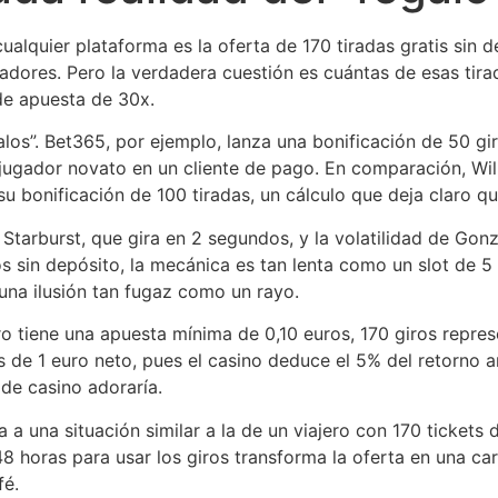
cualquier plataforma es la oferta de 170 tiradas gratis sin 
dores. Pero la verdadera cuestión es cuántas de esas tirada
 de apuesta de 30x.
alos”. Bet365, por ejemplo, lanza una bonificación de 50 gir
 jugador novato en un cliente de pago. En comparación, Willi
 bonificación de 100 tiradas, un cálculo que deja claro que
tarburst, que gira en 2 segundos, y la volatilidad de Gon
s sin depósito, la mecánica es tan lenta como un slot de 5 
una ilusión tan fugaz como un rayo.
o tiene una apuesta mínima de 0,10 euros, 170 giros represe
de 1 euro neto, pues el casino deduce el 5% del retorno an
de casino adoraría.
 a una situación similar a la de un viajero con 170 tickets 
 horas para usar los giros transforma la oferta en una carre
fé.