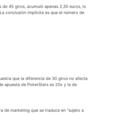
 de 45 giros, acumuló apenas 2,30 euros, lo
La conclusión implícita es que el número de
estra que la diferencia de 30 giros no afecta
 de apuesta de PokerStars es 20x y la de
bra de marketing que se traduce en “sujeto a