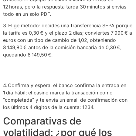
12 horas, pero la respuesta tarda 30 minutos si envías
todo en un solo PDF.
3. Elige método: decides una transferencia SEPA porque
la tarifa es 0,30 € y el plazo 2 días; conviertes 7 990 € a
euros con un tipo de cambio de 1,02, obteniendo
8 149,80 € antes de la comisión bancaria de 0,30 €,
quedando 8 149,50 €.
El juego de ruleta con btc que destruye la ilusión del
“dinero fácil”
4. Confirma y espera: el banco confirma la entrada en
1 día hábil; el casino marca la transacción como
“completada” y te envía un email de confirmación con
los últimos 4 dígitos de la cuenta: 1234.
Comparativas de
volatilidad: ¿por qué los