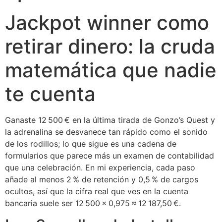
Jackpot winner como
retirar dinero: la cruda
matemática que nadie
te cuenta
Ganaste 12 500 € en la última tirada de Gonzo’s Quest y
la adrenalina se desvanece tan rápido como el sonido
de los rodillos; lo que sigue es una cadena de
formularios que parece más un examen de contabilidad
que una celebración. En mi experiencia, cada paso
añade al menos 2 % de retención y 0,5 % de cargos
ocultos, así que la cifra real que ves en la cuenta
bancaria suele ser 12 500 × 0,975 ≈ 12 187,50 €.