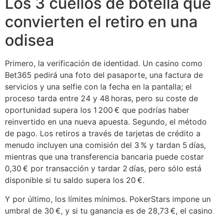
Los 3 cuellos de botella que
convierten el retiro en una
odisea
Primero, la verificación de identidad. Un casino como
Bet365 pedirá una foto del pasaporte, una factura de
servicios y una selfie con la fecha en la pantalla; el
proceso tarda entre 24 y 48 horas, pero su coste de
oportunidad supera los 1 200 € que podrías haber
reinvertido en una nueva apuesta. Segundo, el método
de pago. Los retiros a través de tarjetas de crédito a
menudo incluyen una comisión del 3 % y tardan 5 días,
mientras que una transferencia bancaria puede costar
0,30 € por transacción y tardar 2 días, pero sólo está
disponible si tu saldo supera los 20 €.
Y por último, los límites mínimos. PokerStars impone un
umbral de 30 €, y si tu ganancia es de 28,73 €, el casino