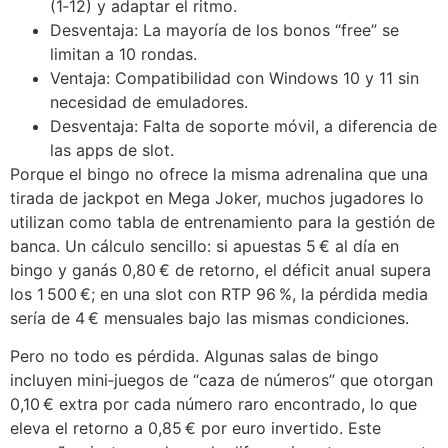
(1‑12) y adaptar el ritmo.
Desventaja: La mayoría de los bonos “free” se
limitan a 10 rondas.
Ventaja: Compatibilidad con Windows 10 y 11 sin
necesidad de emuladores.
Desventaja: Falta de soporte móvil, a diferencia de
las apps de slot.
Porque el bingo no ofrece la misma adrenalina que una
tirada de jackpot en Mega Joker, muchos jugadores lo
utilizan como tabla de entrenamiento para la gestión de
banca. Un cálculo sencillo: si apuestas 5 € al día en
bingo y ganás 0,80 € de retorno, el déficit anual supera
los 1 500 €; en una slot con RTP 96 %, la pérdida media
sería de 4 € mensuales bajo las mismas condiciones.
Pero no todo es pérdida. Algunas salas de bingo
incluyen mini‑juegos de “caza de números” que otorgan
0,10 € extra por cada número raro encontrado, lo que
eleva el retorno a 0,85 € por euro invertido. Este