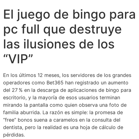
El juego de bingo para
pc full que destruye
las ilusiones de los
“VIP”
En los últimos 12 meses, los servidores de los grandes
operadores como Bet365 han registrado un aumento
del 27 % en la descarga de aplicaciones de bingo para
escritorio, y la mayoría de esos usuarios terminan
mirando la pantalla como quien observa una foto de
familia aburrida. La razón es simple: la promesa de
“free” bonos suena a caramelos en la consulta del
dentista, pero la realidad es una hoja de cálculo de
pérdidas.