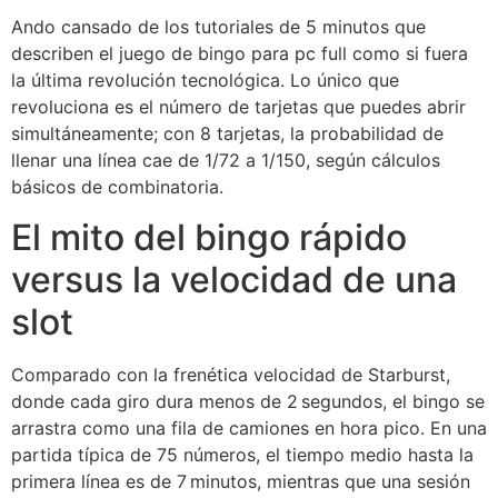
Ando cansado de los tutoriales de 5 minutos que
describen el juego de bingo para pc full como si fuera
la última revolución tecnológica. Lo único que
revoluciona es el número de tarjetas que puedes abrir
simultáneamente; con 8 tarjetas, la probabilidad de
llenar una línea cae de 1/72 a 1/150, según cálculos
básicos de combinatoria.
El mito del bingo rápido
versus la velocidad de una
slot
Comparado con la frenética velocidad de Starburst,
donde cada giro dura menos de 2 segundos, el bingo se
arrastra como una fila de camiones en hora pico. En una
partida típica de 75 números, el tiempo medio hasta la
primera línea es de 7 minutos, mientras que una sesión