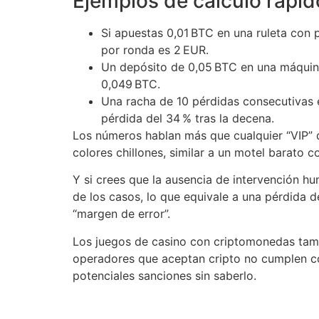
Ejemplos de cálculo rápid
Si apuestas 0,01 BTC en una ruleta con 
por ronda es 2 EUR.
Un depósito de 0,05 BTC en una máquina
0,049 BTC.
Una racha de 10 pérdidas consecutivas e
pérdida del 34 % tras la decena.
Los números hablan más que cualquier “VIP” q
colores chillones, similar a un motel barato 
Y si crees que la ausencia de intervención hu
de los casos, lo que equivale a una pérdida 
“margen de error”.
Los juegos de casino con criptomonedas tamb
operadores que aceptan cripto no cumplen co
potenciales sanciones sin saberlo.
El bono cumpleaños casino para tragamoneda