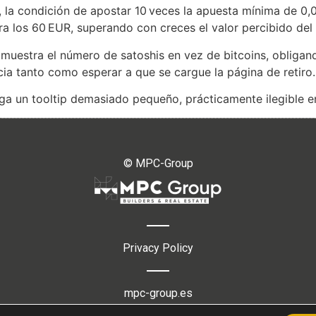
lot, la condición de apostar 10 veces la apuesta mínima de 0
ra los 60 EUR, superando con creces el valor percibido del
 muestra el número de satoshis en vez de bitcoins, obligan
cia tanto como esperar a que se cargue la página de retiro.
nga un tooltip demasiado pequeño, prácticamente ilegible e
© MPC-Group
Privacy Policy
mpc-group.es