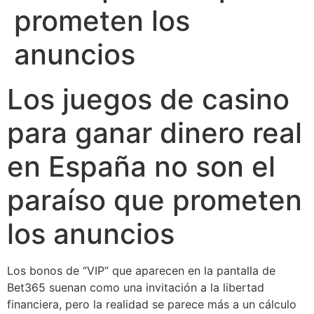
prometen los
anuncios
Los juegos de casino
para ganar dinero real
en España no son el
paraíso que prometen
los anuncios
Los bonos de “VIP” que aparecen en la pantalla de
Bet365 suenan como una invitación a la libertad
financiera, pero la realidad se parece más a un cálculo