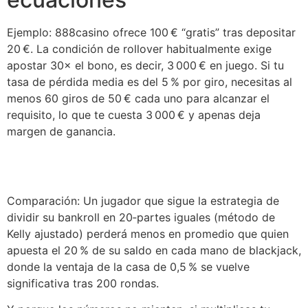
Ejemplo: 888casino ofrece 100 € “gratis” tras depositar
20 €. La condición de rollover habitualmente exige
apostar 30× el bono, es decir, 3 000 € en juego. Si tu
tasa de pérdida media es del 5 % por giro, necesitas al
menos 60 giros de 50 € cada uno para alcanzar el
requisito, lo que te cuesta 3 000 € y apenas deja
margen de ganancia.
Los casinos que aceptan criptomonedas: la cruda
realidad detrás de la moda digital
Comparación: Un jugador que sigue la estrategia de
dividir su bankroll en 20‑partes iguales (método de
Kelly ajustado) perderá menos en promedio que quien
apuesta el 20 % de su saldo en cada mano de blackjack,
donde la ventaja de la casa de 0,5 % se vuelve
significativa tras 200 rondas.