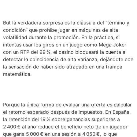
Bingo 90 bolas celular: la cruda realidad del juego móvil
sin filtros
But la verdadera sorpresa es la cláusula del “término y
condición” que prohíbe jugar en máquinas de alta
volatilidad durante la promoción. En la práctica, si
intentas usar los giros en un juego como Mega Joker
con un RTP del 99 %, el casino bloqueará la cuenta al
detectar la coincidencia de alta varianza, dejándote con
la sensación de haber sido atrapado en una trampa
matemática.
Yobingo casino 100 free spins sin depósito al instante
España: la trampa del “regalo” que nadie se merece
Porque la única forma de evaluar una oferta es calcular
el retorno esperado después de impuestos. En España,
la retención del 19 % sobre ganancias superiores a
2 400 € al año reduce el beneficio neto de un jugador
que gana 5 000 € en una sesión a 4 050 €, lo que