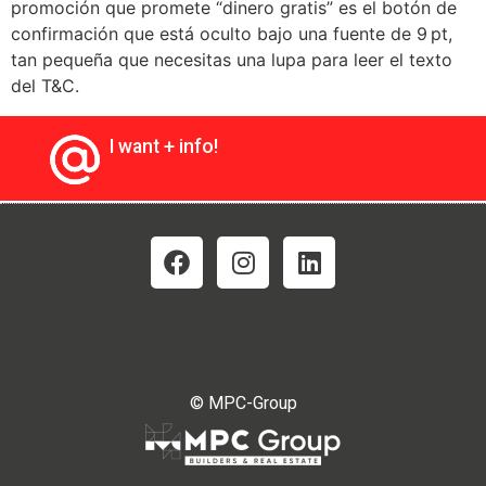
promoción que promete “dinero gratis” es el botón de
confirmación que está oculto bajo una fuente de 9 pt,
tan pequeña que necesitas una lupa para leer el texto
del T&C.
I want + info!
© MPC-Group