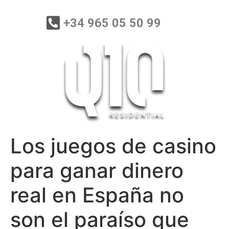
+34 965 05 50 99
Los juegos de casino
para ganar dinero
real en España no
son el paraíso que