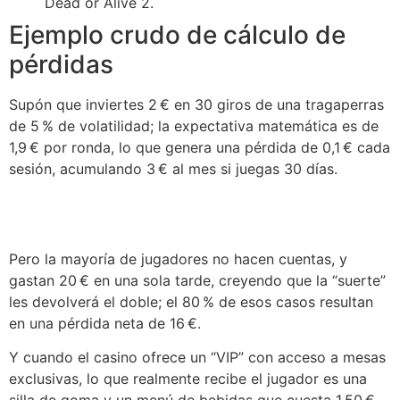
Dead or Alive 2.
Ejemplo crudo de cálculo de
pérdidas
Supón que inviertes 2 € en 30 giros de una tragaperras
de 5 % de volatilidad; la expectativa matemática es de
1,9 € por ronda, lo que genera una pérdida de 0,1 € cada
sesión, acumulando 3 € al mes si juegas 30 días.
Mad Money Casino 220 free spins bono nuevos
jugadores 2026 España: la trampa que nadie te cuenta
Pero la mayoría de jugadores no hacen cuentas, y
gastan 20 € en una sola tarde, creyendo que la “suerte”
les devolverá el doble; el 80 % de esos casos resultan
en una pérdida neta de 16 €.
Y cuando el casino ofrece un “VIP” con acceso a mesas
exclusivas, lo que realmente recibe el jugador es una
silla de goma y un menú de bebidas que cuesta 1,50 €