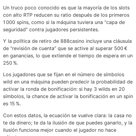
Un truco poco conocido es que la mayoría de los slots
con alto RTP reducen su ratio después de los primeros
1 000 spins, como si la máquina tuviera una “capa de
seguridad” contra jugadores persistentes.
Y la política de retiro de 888casino incluye una cláusula
de “revisión de cuenta” que se active al superar 500 €
en ganancias, lo que extiende el tiempo de espera en un
250 %.
Los jugadores que se fijan en el número de símbolos
wild en una máquina pueden predecir la probabilidad de
activar la ronda de bonificación: si hay 3 wilds en 20
símbolos, la chance de activar la bonificación en un spin
es 15 %.
Con estos datos, la ecuación se vuelve clara: la casa no
te da dinero; te da la ilusión de que puedes ganarlo, y la
ilusión funciona mejor cuando el jugador no hace