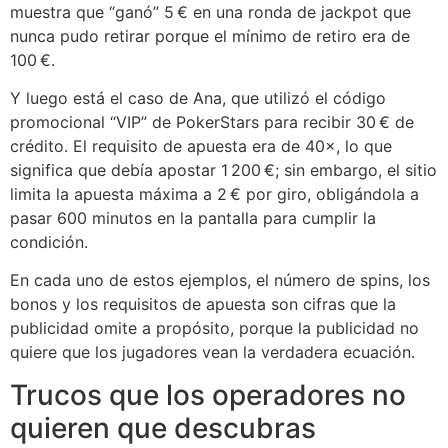
muestra que “ganó” 5 € en una ronda de jackpot que
nunca pudo retirar porque el mínimo de retiro era de
100 €.
Y luego está el caso de Ana, que utilizó el código
promocional “VIP” de PokerStars para recibir 30 € de
crédito. El requisito de apuesta era de 40×, lo que
significa que debía apostar 1 200 €; sin embargo, el sitio
limita la apuesta máxima a 2 € por giro, obligándola a
pasar 600 minutos en la pantalla para cumplir la
condición.
En cada uno de estos ejemplos, el número de spins, los
bonos y los requisitos de apuesta son cifras que la
publicidad omite a propósito, porque la publicidad no
quiere que los jugadores vean la verdadera ecuación.
Trucos que los operadores no
quieren que descubras