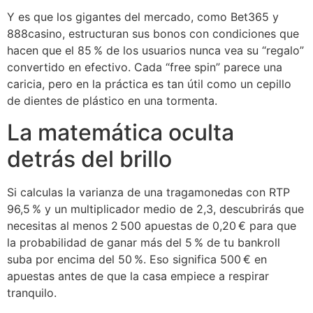
Y es que los gigantes del mercado, como Bet365 y
888casino, estructuran sus bonos con condiciones que
hacen que el 85 % de los usuarios nunca vea su “regalo”
convertido en efectivo. Cada “free spin” parece una
caricia, pero en la práctica es tan útil como un cepillo
de dientes de plástico en una tormenta.
La matemática oculta
detrás del brillo
Si calculas la varianza de una tragamonedas con RTP
96,5 % y un multiplicador medio de 2,3, descubrirás que
necesitas al menos 2 500 apuestas de 0,20 € para que
la probabilidad de ganar más del 5 % de tu bankroll
suba por encima del 50 %. Eso significa 500 € en
apuestas antes de que la casa empiece a respirar
tranquilo.