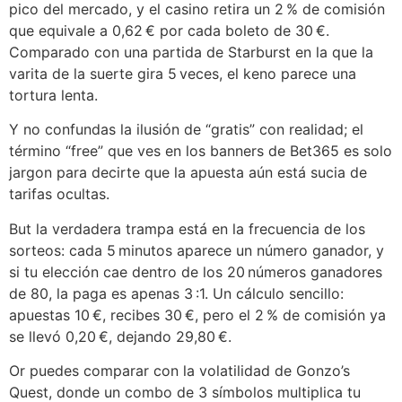
pico del mercado, y el casino retira un 2 % de comisión
que equivale a 0,62 € por cada boleto de 30 €.
Comparado con una partida de Starburst en la que la
varita de la suerte gira 5 veces, el keno parece una
tortura lenta.
Y no confundas la ilusión de “gratis” con realidad; el
término “free” que ves en los banners de Bet365 es solo
jargon para decirte que la apuesta aún está sucia de
tarifas ocultas.
But la verdadera trampa está en la frecuencia de los
sorteos: cada 5 minutos aparece un número ganador, y
si tu elección cae dentro de los 20 números ganadores
de 80, la paga es apenas 3 :1. Un cálculo sencillo:
apuestas 10 €, recibes 30 €, pero el 2 % de comisión ya
se llevó 0,20 €, dejando 29,80 €.
Or puedes comparar con la volatilidad de Gonzo’s
Quest, donde un combo de 3 símbolos multiplica tu