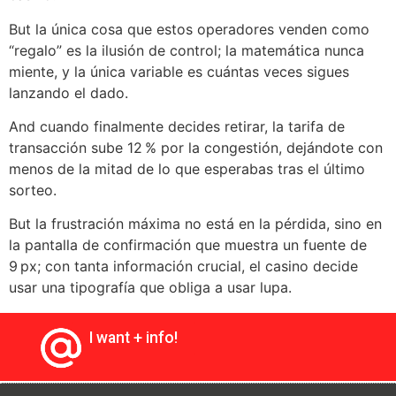
But la única cosa que estos operadores venden como
“regalo” es la ilusión de control; la matemática nunca
miente, y la única variable es cuántas veces sigues
lanzando el dado.
And cuando finalmente decides retirar, la tarifa de
transacción sube 12 % por la congestión, dejándote con
menos de la mitad de lo que esperabas tras el último
sorteo.
But la frustración máxima no está en la pérdida, sino en
la pantalla de confirmación que muestra un fuente de
9 px; con tanta información crucial, el casino decide
usar una tipografía que obliga a usar lupa.
I want + info!