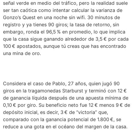
señal verde en medio del tráfico, pero la realidad suele
ser tan caótica como intentar calcular la varianza de
Gonzo’s Quest en una noche sin wifi. 30 minutos de
registro y ya tienes 90 giros; la tasa de retorno, sin
embargo, ronda el 96,5 % en promedio, lo que implica
que la casa sigue ganando alrededor de 3,5 € por cada
100 € apostados, aunque tú creas que has encontrado
una mina de oro.
Combinaciones para ganar ala ruleta: la cruda realidad
que nadie te cuenta
Considera el caso de Pablo, 27 años, quien jugó 90
giros en la tragamonedas Starburst y terminó con 12 €
de ganancia líquida después de una apuesta mínima de
0,10 € por giro. Su beneficio neto fue 12 € menos 9 € de
depósito inicial, es decir, 3 € de “victoria” que,
comparado con la ganancia potencial de 1.800 €, se
reduce a una gota en el océano del margen de la casa.