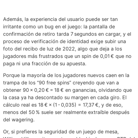
los ingenuos persiguen
Además, la experiencia del usuario puede ser tan
irritante como un bug en el juego: la pantalla de
confirmación de retiro tarda 7 segundos en cargar, y el
proceso de verificación de identidad exige subir una
foto del recibo de luz de 2022, algo que deja a los
jugadores más frustrados que un spin de 0,01 € que no
paga ni una fracción de su apuesta.
Porque la mayoría de los jugadores nuevos caen en la
trampa de los “90 free spins” creyendo que van a
obtener 90 × 0,20 € = 18 € en ganancias, olvidando que
la casa ya ha descontado su margen en cada giro. El
cálculo real es 18 € × (1 - 0,035) = 17,37 €, y de eso,
menos del 50 % suele ser realmente extraíble después
del wagering.
Or, si prefieres la seguridad de un juego de mesa,