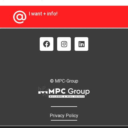
I want + info!
© MPC-Group
Privacy Policy