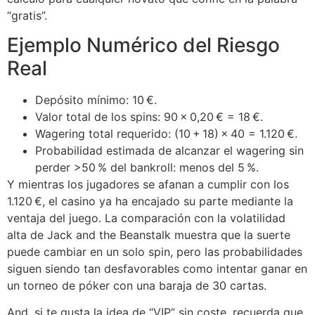
“gratis”.
Ejemplo Numérico del Riesgo
Real
Depósito mínimo: 10 €.
Valor total de los spins: 90 × 0,20 € = 18 €.
Wagering total requerido: (10 + 18) × 40 = 1.120 €.
Probabilidad estimada de alcanzar el wagering sin
perder >50 % del bankroll: menos del 5 %.
Y mientras los jugadores se afanan a cumplir con los
1.120 €, el casino ya ha encajado su parte mediante la
ventaja del juego. La comparación con la volatilidad
alta de Jack and the Beanstalk muestra que la suerte
puede cambiar en un solo spin, pero las probabilidades
siguen siendo tan desfavorables como intentar ganar en
un torneo de póker con una baraja de 30 cartas.
And, si te gusta la idea de “VIP” sin coste, recuerda que