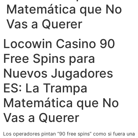
Matemática que No
Vas a Querer
Locowin Casino 90
Free Spins para
Nuevos Jugadores
ES: La Trampa
Matemática que No
Vas a Querer
Los operadores pintan “90 free spins” como si fuera una