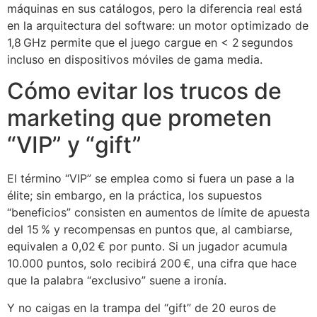
máquinas en sus catálogos, pero la diferencia real está
en la arquitectura del software: un motor optimizado de
1,8 GHz permite que el juego cargue en < 2 segundos
incluso en dispositivos móviles de gama media.
Cómo evitar los trucos de
marketing que prometen
“VIP” y “gift”
El término “VIP” se emplea como si fuera un pase a la
élite; sin embargo, en la práctica, los supuestos
“beneficios” consisten en aumentos de límite de apuesta
del 15 % y recompensas en puntos que, al cambiarse,
equivalen a 0,02 € por punto. Si un jugador acumula
10.000 puntos, solo recibirá 200 €, una cifra que hace
que la palabra “exclusivo” suene a ironía.
Y no caigas en la trampa del “gift” de 20 euros de