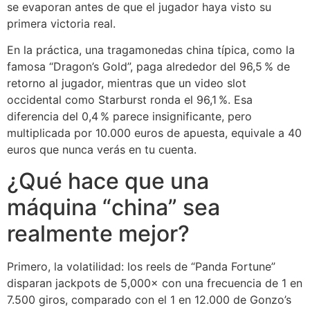
se evaporan antes de que el jugador haya visto su
primera victoria real.
En la práctica, una tragamonedas china típica, como la
famosa “Dragon’s Gold”, paga alrededor del 96,5 % de
retorno al jugador, mientras que un video slot
occidental como Starburst ronda el 96,1 %. Esa
diferencia del 0,4 % parece insignificante, pero
multiplicada por 10.000 euros de apuesta, equivale a 40
euros que nunca verás en tu cuenta.
¿Qué hace que una
máquina “china” sea
realmente mejor?
Primero, la volatilidad: los reels de “Panda Fortune”
disparan jackpots de 5,000× con una frecuencia de 1 en
7.500 giros, comparado con el 1 en 12.000 de Gonzo’s