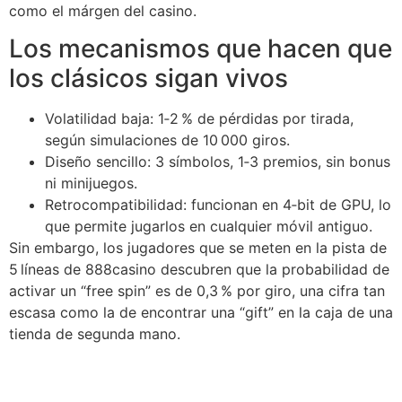
como el márgen del casino.
Los mecanismos que hacen que
los clásicos sigan vivos
Volatilidad baja: 1‑2 % de pérdidas por tirada,
según simulaciones de 10 000 giros.
Diseño sencillo: 3 símbolos, 1‑3 premios, sin bonus
ni minijuegos.
Retrocompatibilidad: funcionan en 4‑bit de GPU, lo
que permite jugarlos en cualquier móvil antiguo.
Sin embargo, los jugadores que se meten en la pista de
5 líneas de 888casino descubren que la probabilidad de
activar un “free spin” es de 0,3 % por giro, una cifra tan
escasa como la de encontrar una “gift” en la caja de una
tienda de segunda mano.
El tedio de “jugar blackjack europeo ipad” mientras la
pantalla sufre latencias innecesarias