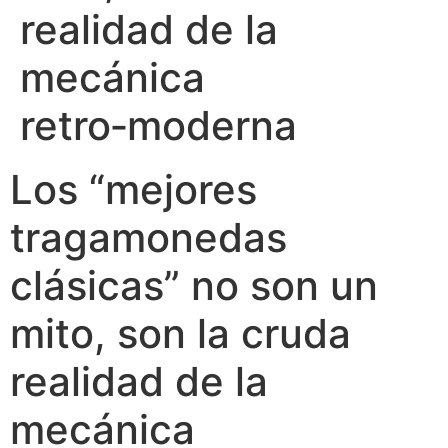
realidad de la
mecánica
retro‑moderna
Los “mejores
tragamonedas
clásicas” no son un
mito, son la cruda
realidad de la
mecánica