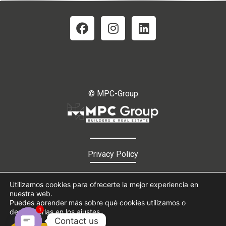
© MPC-Group
Privacy Policy
mpc-group.es
Utilizamos cookies para ofrecerte la mejor experiencia en
nuestra web.
Puedes aprender más sobre qué cookies utilizamos o
1
desactivarlas en los
ajustes
.
Contact us
Promotes: