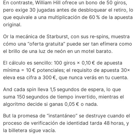
En contraste, William Hill ofrece un bono de 50 giros,
pero exige 30 jugadas antes de desbloquear el retiro, lo
que equivale a una multiplicación de 60 % de la apuesta
original.
Or la mecánica de Starburst, con sus re‑spins, muestra
cómo una “oferta gratuita” puede ser tan efímera como
el brillo de una luz de neón en un motel barato.
El cálculo es sencillo: 100 giros × 0,10 € de apuesta
mínima = 10 € potenciales; el requisito de apuesta 30×
eleva esa cifra a 300 €, que nunca verás en tu cuenta.
And cada spin lleva 1,5 segundos de espera, lo que
suma 150 segundos de tiempo invertido, mientras el
algoritmo decide si ganas 0,05 € o nada.
But la promesa de “instantáneo” se destruye cuando el
proceso de verificación de identidad tarda 48 horas, y
la billetera sigue vacía.