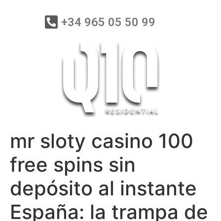
+34 965 05 50 99
mr sloty casino 100
free spins sin
depósito al instante
España: la trampa de