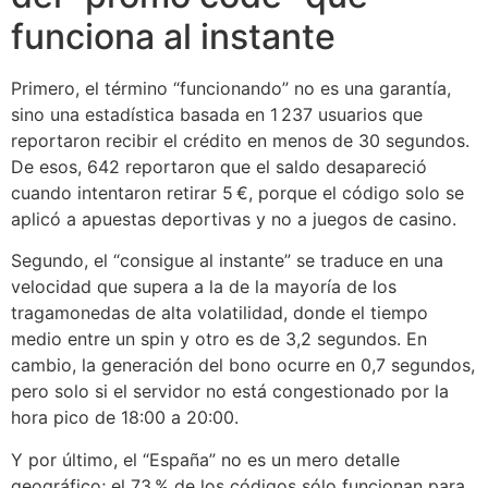
funciona al instante
Primero, el término “funcionando” no es una garantía,
sino una estadística basada en 1 237 usuarios que
reportaron recibir el crédito en menos de 30 segundos.
De esos, 642 reportaron que el saldo desapareció
cuando intentaron retirar 5 €, porque el código solo se
aplicó a apuestas deportivas y no a juegos de casino.
Segundo, el “consigue al instante” se traduce en una
velocidad que supera a la de la mayoría de los
tragamonedas de alta volatilidad, donde el tiempo
medio entre un spin y otro es de 3,2 segundos. En
cambio, la generación del bono ocurre en 0,7 segundos,
pero solo si el servidor no está congestionado por la
hora pico de 18:00 a 20:00.
Y por último, el “España” no es un mero detalle
geográfico; el 73 % de los códigos sólo funcionan para