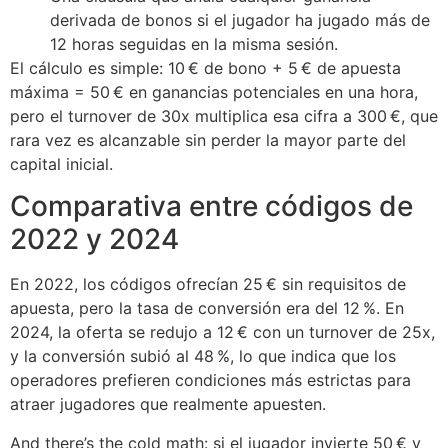
derivada de bonos si el jugador ha jugado más de
12 horas seguidas en la misma sesión.
El cálculo es simple: 10 € de bono + 5 € de apuesta
máxima = 50 € en ganancias potenciales en una hora,
pero el turnover de 30x multiplica esa cifra a 300 €, que
rara vez es alcanzable sin perder la mayor parte del
capital inicial.
Comparativa entre códigos de
2022 y 2024
En 2022, los códigos ofrecían 25 € sin requisitos de
apuesta, pero la tasa de conversión era del 12 %. En
2024, la oferta se redujo a 12 € con un turnover de 25x,
y la conversión subió al 48 %, lo que indica que los
operadores prefieren condiciones más estrictas para
atraer jugadores que realmente apuesten.
And there’s the cold math: si el jugador invierte 50 € y