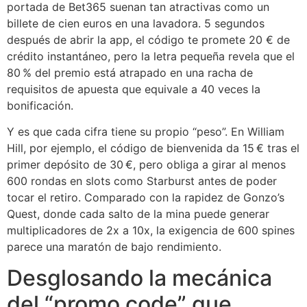
portada de Bet365 suenan tan atractivas como un
billete de cien euros en una lavadora. 5 segundos
después de abrir la app, el código te promete 20 € de
crédito instantáneo, pero la letra pequeña revela que el
80 % del premio está atrapado en una racha de
requisitos de apuesta que equivale a 40 veces la
bonificación.
Y es que cada cifra tiene su propio “peso”. En William
Hill, por ejemplo, el código de bienvenida da 15 € tras el
primer depósito de 30 €, pero obliga a girar al menos
600 rondas en slots como Starburst antes de poder
tocar el retiro. Comparado con la rapidez de Gonzo’s
Quest, donde cada salto de la mina puede generar
multiplicadores de 2x a 10x, la exigencia de 600 spines
parece una maratón de bajo rendimiento.
Desglosando la mecánica
del “promo code” que