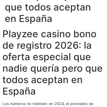
que todos aceptan
en España
Playzee casino bono
de registro 2026: la
oferta especial que
nadie quería pero que
todos aceptan en
España
Los números no mienten: en 2024, el promedio de