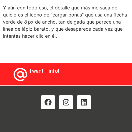
Y aún con todo eso, el detalle que más me saca de
quicio es el icono de “cargar bonus” que usa una flecha
verde de 8 px de ancho, tan delgada que parece una
línea de lápiz barato, y que desaparece cada vez que
intentas hacer clic en él.
El fraude elegante de “donde jugar bingo con PayPal”: la
cruda verdad detrás de la ilusión
I want + info!