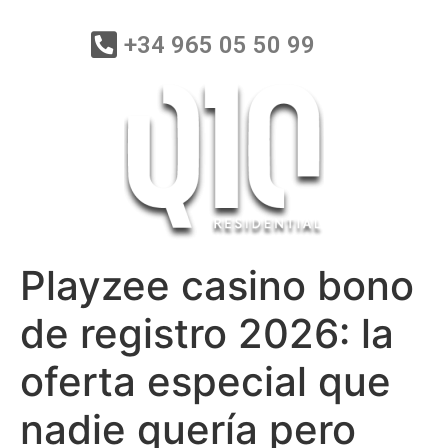
+34 965 05 50 99
Playzee casino bono
de registro 2026: la
oferta especial que
nadie quería pero