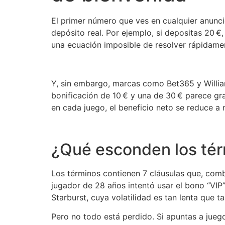
El primer número que ves en cualquier anunc
depósito real. Por ejemplo, si depositas 20 €
una ecuación imposible de resolver rápidame
El casino en pergamino: el último truco de la
Y, sin embargo, marcas como Bet365 y William
bonificación de 10 € y una de 30 € parece gra
en cada juego, el beneficio neto se reduce a
Desmontando el mito de jugar juegos de casi
¿Qué esconden los tér
Los términos contienen 7 cláusulas que, combi
jugador de 28 años intentó usar el bono “VIP
Starburst, cuya volatilidad es tan lenta que 
Pero no todo está perdido. Si apuntas a jueg