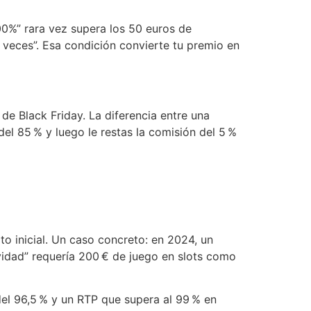
0%” rara vez supera los 50 euros de
0 veces”. Esa condición convierte tu premio en
de Black Friday. La diferencia entre una
el 85 % y luego le restas la comisión del 5 %
to inicial. Un caso concreto: en 2024, un
ividad” requería 200 € de juego en slots como
del 96,5 % y un RTP que supera al 99 % en