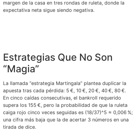
margen de la casa en tres rondas de ruleta, donde la
expectativa neta sigue siendo negativa.
Jackpot resultados anteriores: la cruda realidad detrás
de los números que todos quieren ver
El tirón del mercado: por qué “cuál es el mejor casino
bitcoin online” no tiene magia ni suerte
Estrategias Que No Son
“Magia”
La llamada “estrategia Martingala” plantea duplicar la
apuesta tras cada pérdida: 5 €, 10 €, 20 €, 40 €, 80 €.
En cinco caídas consecutivas, el bankroll requerido
supera los 155 €, pero la probabilidad de que la ruleta
caiga rojo cinco veces seguidas es (18/37)^5 ≈ 0,006 %;
una cifra más baja que la de acertar 3 números en una
tirada de dice.