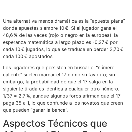
El bingo online con tarjeta de crédito está más cargado
de trampas que un cajero de banco en lunes
Una alternativa menos dramática es la “apuesta plana”,
donde apuestas siempre 10 €. Si el jugador gana el
48,6 % de las veces (rojo o negro en la europea), la
esperanza matemática a largo plazo es -0,27 € por
cada 10 € jugados, lo que se traduce en perder 2,70 €
cada 100 € apostados.
Los jugadores que persisten en buscar el “número
caliente” suelen marcar el 17 como su favorito; sin
embargo, la probabilidad de que el 17 salga en la
siguiente tirada es idéntica a cualquier otro número,
1/37 ≈ 2,7 %, aunque algunos foros afirman que el 17
paga 35 a 1, lo que confunde a los novatos que creen
que pueden “ganar la banca”.
Aspectos Técnicos que