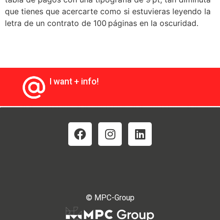
que tienes que acercarte como si estuvieras leyendo la
letra de un contrato de 100 páginas en la oscuridad.
El blackjack desmitificado: la cruda verdad de cómo se
juega el juego de blackjack
I want + info!
© MPC-Group