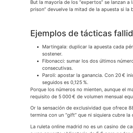
But la mayoría de los “expertos” se lanzan a l
prison” devuelve la mitad de la apuesta si la 
Descargar Caesars Slots Casino Gratis: La T
Ejemplos de tácticas falli
Martingala: duplicar la apuesta cada pé
sostener.
Fibonacci: sumar los dos últimos número
consecutivas.
Paroli: apostar la ganancia. Con 20 € ini
seguidos es 0,125 %.
Porque los números no mienten, aunque el mark
requisito de 5 000 € de volumen mensual equi
Or la sensación de exclusividad que ofrece 8
termina con un “gift” que ni siquiera cubre l
La ruleta online madrid no es un casino de ca