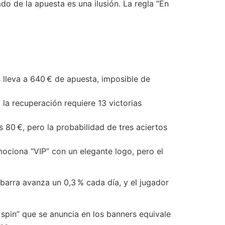
do de la apuesta es una ilusión. La regla “En
 lleva a 640 € de apuesta, imposible de
la recuperación requiere 13 victorias
s 80 €, pero la probabilidad de tres aciertos
mociona “VIP” con un elegante logo, pero el
barra avanza un 0,3 % cada día, y el jugador
 spin” que se anuncia en los banners equivale