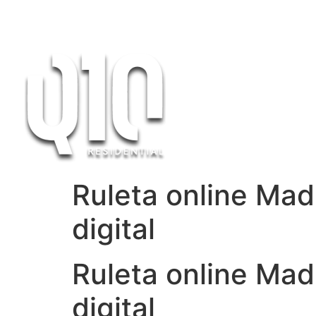
Ruleta online Madr
digital
Ruleta online Madr
digital