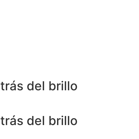
rás del brillo
rás del brillo