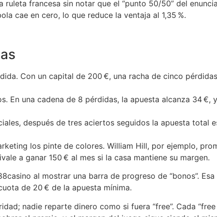
a ruleta francesa sin notar que el “punto 50/50” del enuncia
bola cae en cero, lo que reduce la ventaja al 1,35 %.
rampa del “Regalo” que No Vale Ni una Cerveza
das
rdida. Con un capital de 200 €, una racha de cinco pérdidas
s. En una cadena de 8 pérdidas, la apuesta alcanza 34 €, y 
ciales, después de tres aciertos seguidos la apuesta total e
eting los pinte de colores. William Hill, por ejemplo, pro
vale a ganar 150 € al mes si la casa mantiene su margen.
88casino al mostrar una barra de progreso de “bonos”. Esa 
a cuota de 20 € de la apuesta mínima.
ridad; nadie reparte dinero como si fuera “free”. Cada “free