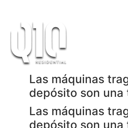
Las máquinas tra
depósito son una
Las máquinas tra
depósito son una