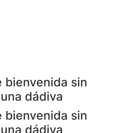
 bienvenida sin
 una dádiva
 bienvenida sin
 una dádiva