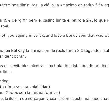
s términos diminutos: la cláusula «máximo de retiro 5 €» e
15 € de “gift”, pero el casino limita el retiro a 2 €, lo que 
apel.
9 pt; you squint, misclick, and lose a bonus spin that was w
ego; en Betway la animación de reels tarda 2,3 segundos, suf
ar de “cobrar”.
 es inevitable: mientras una bola de cristal puede predecir
rdidas.
ering)
o ritmo vs alta volatilidad)
rs (todos con la misma fórmula)
es la ilusión de no pagar, y esa ilusión cuesta más que una