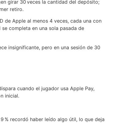
en girar 30 veces la cantidad del depósito;
er retiro.
 ID de Apple al menos 4 veces, cada una con
l se completa en una sola pasada de
arece insignificante, pero en una sesión de 30
 dispara cuando el jugador usa Apple Pay,
 inicial.
9 % recordó haber leído algo útil, lo que deja