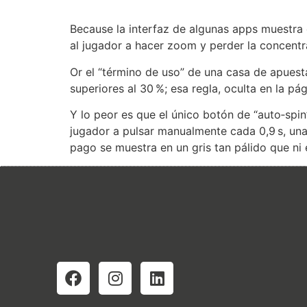
Las tragaperras con tema son la trampa más br
Because la interfaz de algunas apps muestra 
al jugador a hacer zoom y perder la concent
Or el “término de uso” de una casa de apuesta
superiores al 30 %; esa regla, oculta en la p
Y lo peor es que el único botón de “auto‑spin
jugador a pulsar manualmente cada 0,9 s, una
pago se muestra en un gris tan pálido que ni 