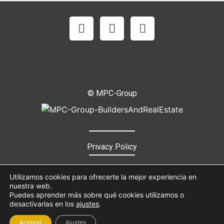
© MPC-Group
Privacy Policy
mpc-group.es
Utilizamos cookies para ofrecerte la mejor experiencia en
nuestra web.
Puedes aprender más sobre qué cookies utilizamos o
desactivarlas en los
ajustes
.
Promotes:
Aceptar
Ajustes