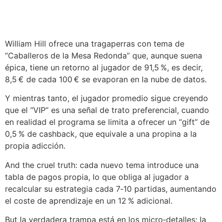
Los “juegos de casino para ganar dinero real sin
invertir” son una trampa con números y nada de magia
William Hill ofrece una tragaperras con tema de
“Caballeros de la Mesa Redonda” que, aunque suena
épica, tiene un retorno al jugador de 91,5 %, es decir,
8,5 € de cada 100 € se evaporan en la nube de datos.
Y mientras tanto, el jugador promedio sigue creyendo
que el “VIP” es una señal de trato preferencial, cuando
en realidad el programa se limita a ofrecer un “gift” de
0,5 % de cashback, que equivale a una propina a la
propia adicción.
And the cruel truth: cada nuevo tema introduce una
tabla de pagos propia, lo que obliga al jugador a
recalcular su estrategia cada 7‑10 partidas, aumentando
el coste de aprendizaje en un 12 % adicional.
But la verdadera trampa está en los micro‑detalles: la