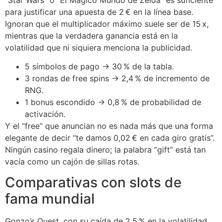
para justificar una apuesta de 2 € en la línea base.
Ignoran que el multiplicador máximo suele ser de 15 x,
mientras que la verdadera ganancia está en la
volatilidad que ni siquiera menciona la publicidad.
5 símbolos de pago → 30 % de la tabla.
3 rondas de free spins → 2,4 % de incremento de
RNG.
1 bonus escondido → 0,8 % de probabilidad de
activación.
Y el “free” que anuncian no es nada más que una forma
elegante de decir “te damos 0,02 € en cada giro gratis”.
Ningún casino regala dinero; la palabra “gift” está tan
vacía como un cajón de sillas rotas.
Comparativas con slots de
fama mundial
Gonzo’s Quest, con su caída de 2,5 % en la volatilidad,