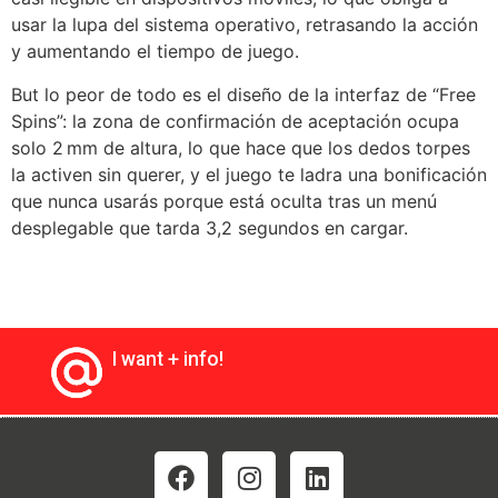
usar la lupa del sistema operativo, retrasando la acción
y aumentando el tiempo de juego.
But lo peor de todo es el diseño de la interfaz de “Free
Spins”: la zona de confirmación de aceptación ocupa
solo 2 mm de altura, lo que hace que los dedos torpes
la activen sin querer, y el juego te ladra una bonificación
que nunca usarás porque está oculta tras un menú
desplegable que tarda 3,2 segundos en cargar.
Casino retiro Neosurf: el truco barato que nadie quiere
admitir
I want + info!