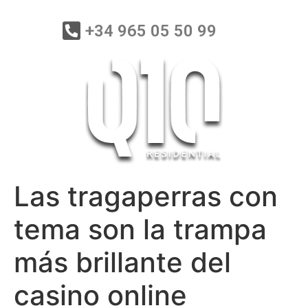
+34 965 05 50 99
Las tragaperras con
tema son la trampa
más brillante del
casino online