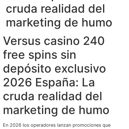
cruda realidad del
marketing de humo
Versus casino 240
free spins sin
depósito exclusivo
2026 España: La
cruda realidad del
marketing de humo
En 2026 los operadores lanzan promociones que