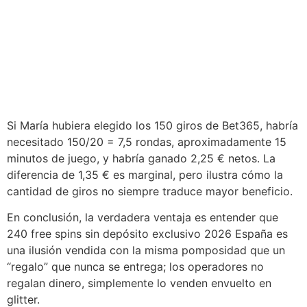
La brutal realidad de la maquina de monedas casino y
por qué no es tu vía rápida a la libertad financiera
Los juegos tragamonedas gratis DaVinci y el mito del
retorno sin riesgo
Jugar blackjack con bitcoin: el juego frío que nadie te
regala
Si María hubiera elegido los 150 giros de Bet365, habría
necesitado 150/20 = 7,5 rondas, aproximadamente 15
minutos de juego, y habría ganado 2,25 € netos. La
diferencia de 1,35 € es marginal, pero ilustra cómo la
cantidad de giros no siempre traduce mayor beneficio.
En conclusión, la verdadera ventaja es entender que
240 free spins sin depósito exclusivo 2026 España es
una ilusión vendida con la misma pomposidad que un
“regalo” que nunca se entrega; los operadores no
regalan dinero, simplemente lo venden envuelto en
glitter.