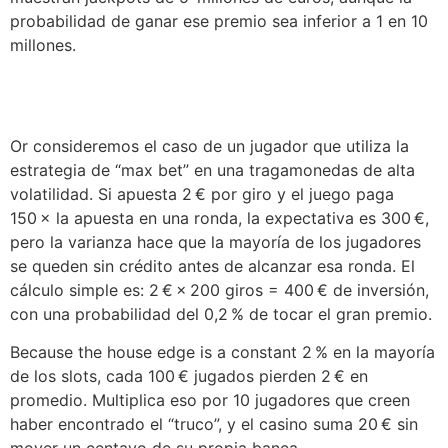
probabilidad de ganar ese premio sea inferior a 1 en 10
millones.
Los mejores casinos online Asturias: la cruda realidad
de los supuestos paraísos del juego
Or consideremos el caso de un jugador que utiliza la
estrategia de “max bet” en una tragamonedas de alta
volatilidad. Si apuesta 2 € por giro y el juego paga
150 × la apuesta en una ronda, la expectativa es 300 €,
pero la varianza hace que la mayoría de los jugadores
se queden sin crédito antes de alcanzar esa ronda. El
cálculo simple es: 2 € × 200 giros = 400 € de inversión,
con una probabilidad del 0,2 % de tocar el gran premio.
Because the house edge is a constant 2 % en la mayoría
de los slots, cada 100 € jugados pierden 2 € en
promedio. Multiplica eso por 10 jugadores que creen
haber encontrado el “truco”, y el casino suma 20 € sin
mover un centavo de su propia banca.