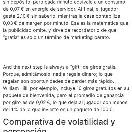
sin depósito, pero cada minuto equivale a un consumo
de 0,07 € en energía de servidor. Al final, el jugador
gasta 2,10 € sin saberlo, mientras la casa contabiliza
0,03 € de margen por minuto. Esa es la matemática que
la publicidad omite, y sirve de recordatorio de que
“gratis” es solo un término de marketing barato.
Casino Ovalle Promociones: El Truco Frío Detrás del
Brillo
And the next step is always a “gift” de giros gratis.
Porque, admitámoslo, nadie regala dinero; lo que
regalan son oportunidades de perder más rápido.
William Hill, por ejemplo, incluye 10 giros gratuitos en su
paquete de bienvenida, pero el promedio de ganancia
por giro es de 0,02 €, lo que deja al jugador con menos
del 1 % de lo que invierte en un paquete de 100 €.
Comparativa de volatilidad y
percepción